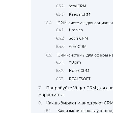
retailCRM
KeepinCRM
CRM-системы для социальн
Umnico
SocialCRM
AmoCRM
CRM-системы для сферы н
YUcrm
HomeCRM
REALTSOFT
Попробуйте Vtiger CRM для св
маркетинга
Как выбирают и внедряют CR
Как измерять пользу от вн