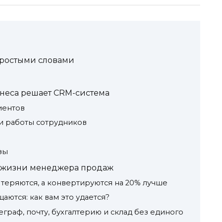
простыми словами
неса решает CRM-система
иентов
 работы сотрудников
зы
из жизни менеджера продаж
теряются, а конвертируются на 20% лучше
аются: как вам это удается?
леграф, почту, бухгалтерию и склад без единого