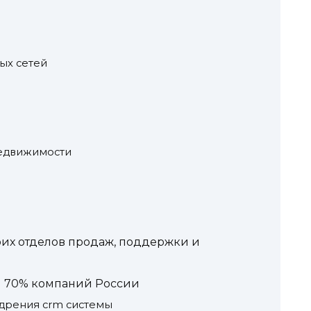
ых сетей
едвижимости
оих отделов продаж, поддержки и
M 70% компаний России
едрения crm системы