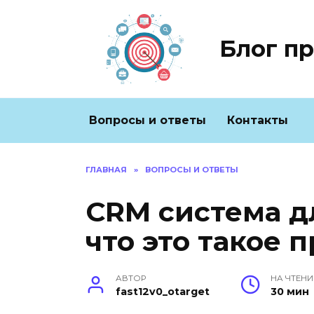
Перейти
к
содержанию
Блог п
Вопросы и ответы
Контакты
ГЛАВНАЯ
»
ВОПРОСЫ И ОТВЕТЫ
CRM система д
что это такое
АВТОР
НА ЧТЕНИ
fast12v0_otarget
30 мин