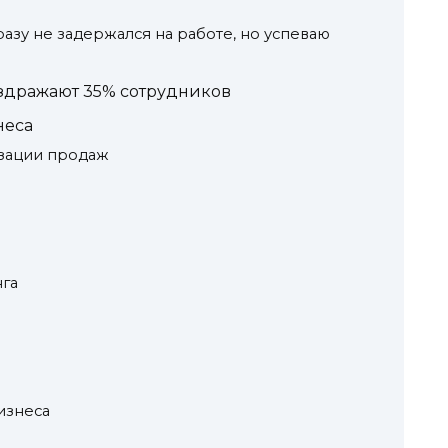
 разу не задержался на работе, но успеваю
здражают 35% сотрудников
неса
зации продаж
га
изнеса